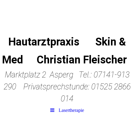
Hautarztpraxis Skin &
Med Christian Fleischer
Marktplatz 2 Asperg Tel.: 07141-913
290 Privatsprechstunde: 01525 2866
014
Lasertherapie