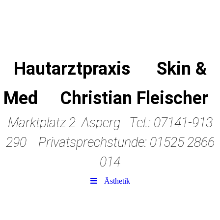
Hautarztpraxis Skin &
Med Christian Fleischer
Marktplatz 2 Asperg Tel.: 07141-913
290 Privatsprechstunde: 01525 2866
014
Ästhetik